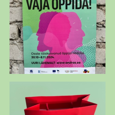
DBat0nzOAxb