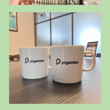
DCWK1fPOOeE
DCOOrq9O6NR