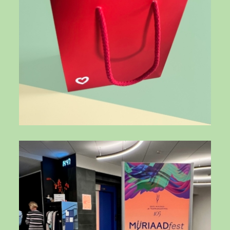
DBIrjAsOQVf