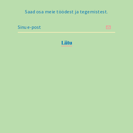
Saad osa meie töödest ja tegemistest.
DADLTmSuANN
Võta
ühendust!
Liitu