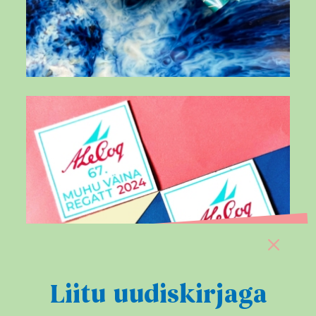
DAVJQtzuOhR
Sulge
Liitu uudiskirjaga