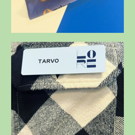
DDEaglcuOUd