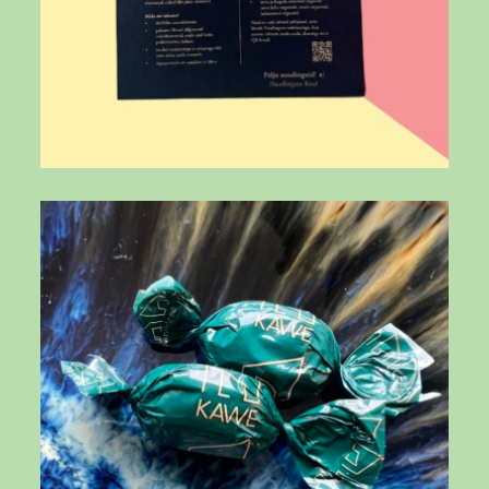
DApuwfTOTvw